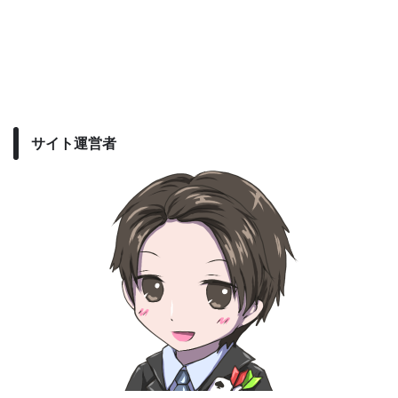
サイト運営者