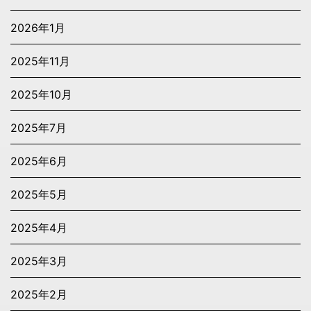
2026年1月
2025年11月
2025年10月
2025年7月
2025年6月
2025年5月
2025年4月
2025年3月
2025年2月