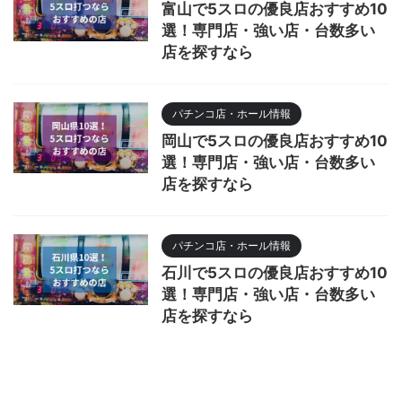
富山で5スロの優良店おすすめ10
選！専門店・強い店・台数多い
店を探すなら
パチンコ店・ホール情報
岡山で5スロの優良店おすすめ10
選！専門店・強い店・台数多い
店を探すなら
パチンコ店・ホール情報
石川で5スロの優良店おすすめ10
選！専門店・強い店・台数多い
店を探すなら