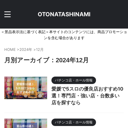
OTONATASHINAMI
＜景品表示法に基づく表記＞本サイトのコンテンツには、商品プロモーショ
ンを含む場合があります
HOME
>
2024年
>
12月
月別アーカイブ：2024年12月
パチンコ店・ホール情報
愛媛で5スロの優良店おすすめ10
選！専門店・強い店・台数多い
店を探すなら
パチンコ店・ホール情報