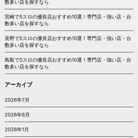
数多い店を探すなら
宮崎で5スロの優良店おすすめ10選！専門店・強い店・台
数多い店を探すなら
長野で5スロの優良店おすすめ10選！専門店・強い店・台
数多い店を探すなら
鳥取で5スロの優良店おすすめ10選！専門店・強い店・台
数多い店を探すなら
アーカイブ
2026年7月
2026年6月
2026年1月