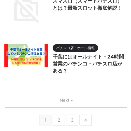
スマスロ（スマートパチスロ）
とは？最新スロット徹底解説！
パチンコ店・ホール情報
千葉にはオールナイト・24時間
営業のパチンコ・パチスロ店が
ある？
Next »
1
2
3
4