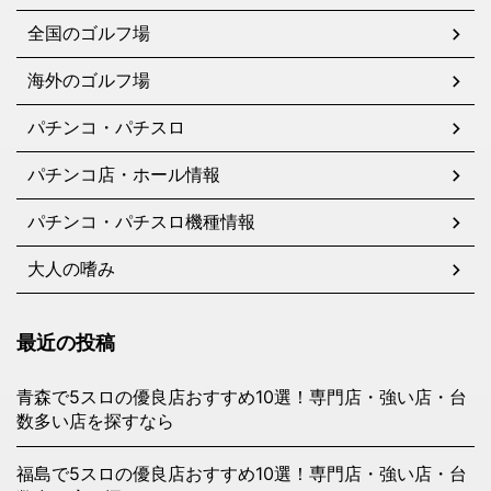
全国のゴルフ場
海外のゴルフ場
パチンコ・パチスロ
パチンコ店・ホール情報
パチンコ・パチスロ機種情報
大人の嗜み
最近の投稿
青森で5スロの優良店おすすめ10選！専門店・強い店・台
数多い店を探すなら
福島で5スロの優良店おすすめ10選！専門店・強い店・台