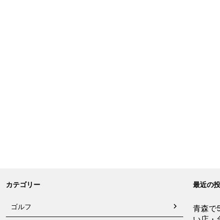
カテゴリー
最近の
ゴルフ
青森で
い店・