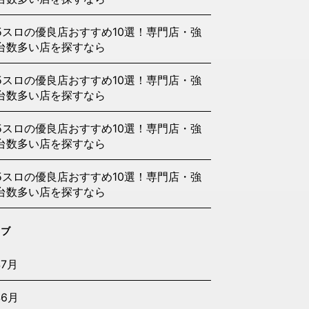
5スロの優良店おすすめ10選！専門店・強
台数多い店を探すなら
5スロの優良店おすすめ10選！専門店・強
台数多い店を探すなら
5スロの優良店おすすめ10選！専門店・強
台数多い店を探すなら
5スロの優良店おすすめ10選！専門店・強
台数多い店を探すなら
イブ
年7月
年6月