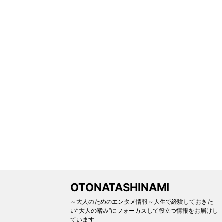
OTONATASHINAMI
～大人のためのエンタメ情報～人生で経験しておきた
い”大人の嗜み”にフォーカスして役立つ情報をお届けし
ています