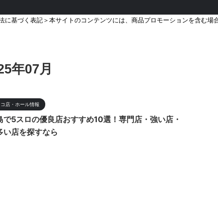
法に基づく表記＞本サイトのコンテンツには、商品プロモーションを含む場
5年07月
ンコ店・ホール情報
島で5スロの優良店おすすめ10選！専門店・強い店・
多い店を探すなら