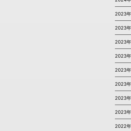
2023年
2023
2023
2023
2023
2023
2023
2023
2022