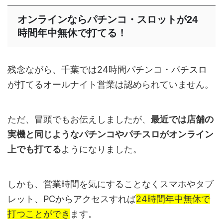
オンラインならパチンコ・スロットが24
時間年中無休で打てる！
残念ながら、千葉では24時間パチンコ・パチスロ
が打てるオールナイト営業は認められていません。
ただ、冒頭でもお伝えしましたが、
最近では店舗の
実機と同じようなパチンコやパチスロがオンライン
上でも打てる
ようになりました。
しかも、営業時間を気にすることなくスマホやタブ
レット、PCからアクセスすれば
24時間年中無休で
打つことができ
ます。