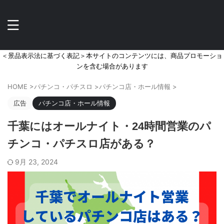
＜景品表示法に基づく表記＞本サイトのコンテンツには、商品プロモーショ
ンを含む場合があります
HOME
>
パチンコ・パチスロ
>
パチンコ店・ホール情報
>
広告
パチンコ店・ホール情報
千葉にはオールナイト・24時間営業のパ
チンコ・パチスロ店がある？
9月 23, 2024