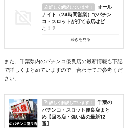
オール
詳しく解説しています！
ナイト（24時間営業）でパチン
コ・スロットが打てる店はど
こ！？
続きを見る
また、千葉県内のパチンコ優良店の最新情報も下記
で詳しくまとめていますので、合わせてご参考くだ
さい。
千葉の
詳しく解説しています！
パチンコ・スロット優良店まと
め【回る店・強い店の最新12
選】