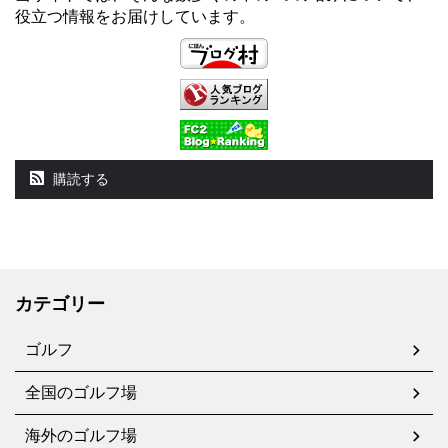
役立つ情報をお届けしています。
購読する
カテゴリー
ゴルフ
全国のゴルフ場
海外のゴルフ場