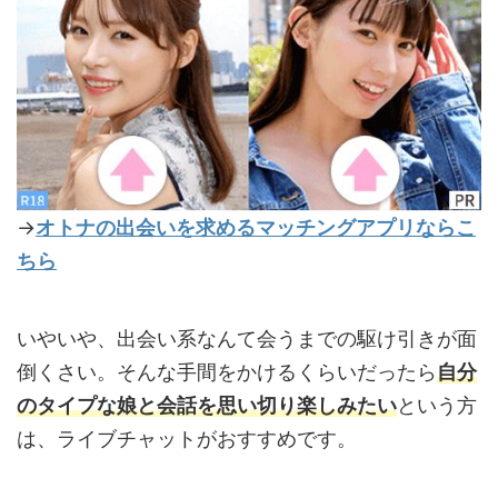
→
オトナの出会いを求めるマッチングアプリならこ
ちら
いやいや、出会い系なんて会うまでの駆け引きが面
倒くさい。そんな手間をかけるくらいだったら
自分
のタイプな娘と会話を思い切り楽しみたい
という方
は、ライブチャットがおすすめです。