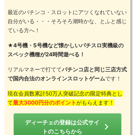
最近のパチンコ・スロットにアツくなれていない
自分がいる・・・そろそろ潮時かな、とふと感じ
ている方へ！
★4号機・5号機など懐かしいパチスロ実機級の
スペック機種が24時間遊べる！
リアルマネーで打てて
パチンコ店と同じ三店方式
で国内合法のオンラインスロットゲーム
です！
現在会員数累計50万人突破記念の限定特典とし
て
最大3000円分のポイント
がもらえます！
ディーチェの登録は公式サイ
トのこちらから