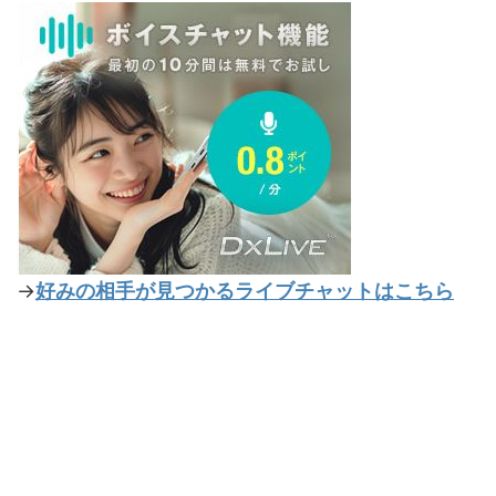
→
好みの相手が見つかるライブチャットはこちら