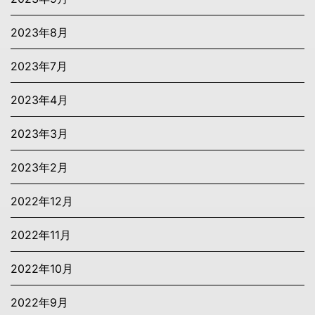
2023年8月
2023年7月
2023年4月
2023年3月
2023年2月
2022年12月
2022年11月
2022年10月
2022年9月