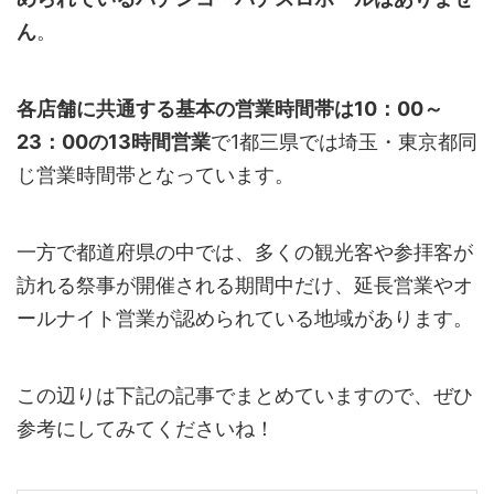
ん
。
各店舗に共通する基本の営業時間帯は10：00～
23：00の13時間営業
で1都三県では埼玉・東京都同
じ営業時間帯となっています。
一方で都道府県の中では、多くの観光客や参拝客が
訪れる祭事が開催される期間中だけ、延長営業やオ
ールナイト営業が認められている地域があります。
この辺りは下記の記事でまとめていますので、ぜひ
参考にしてみてくださいね！