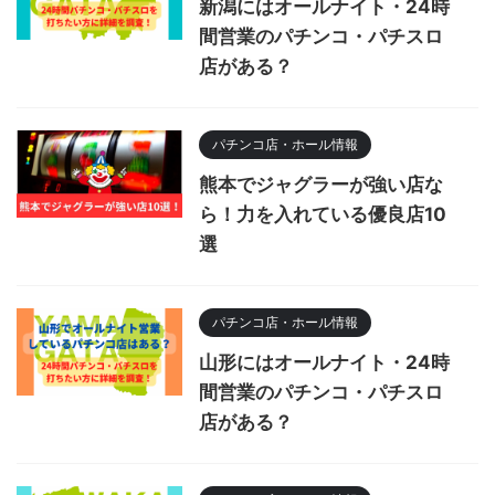
新潟にはオールナイト・24時
間営業のパチンコ・パチスロ
店がある？
パチンコ店・ホール情報
熊本でジャグラーが強い店な
ら！力を入れている優良店10
選
パチンコ店・ホール情報
山形にはオールナイト・24時
間営業のパチンコ・パチスロ
店がある？