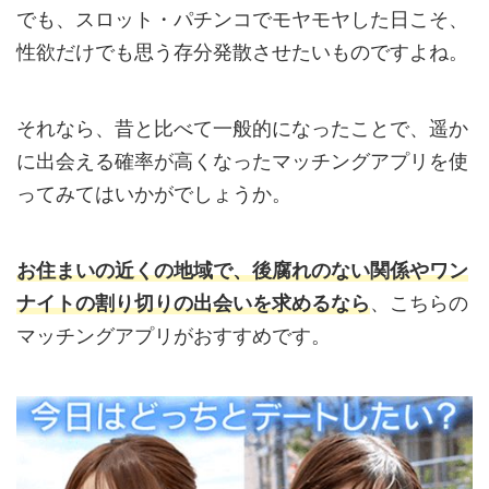
でも、スロット・パチンコでモヤモヤした日こそ、
性欲だけでも思う存分発散させたいものですよね。
それなら、昔と比べて一般的になったことで、遥か
に出会える確率が高くなったマッチングアプリを使
ってみてはいかがでしょうか。
お住まいの近くの地域で、後腐れのない関係やワン
ナイトの割り切りの出会いを求めるなら
、こちらの
マッチングアプリがおすすめです。