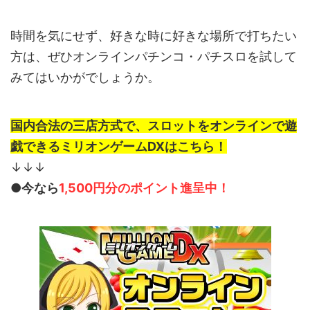
時間を気にせず、好きな時に好きな場所で打ちたい
方は、ぜひオンラインパチンコ・パチスロを試して
みてはいかがでしょうか。
国内合法の三店方式で、スロットをオンラインで遊
戯できるミリオンゲームDXはこちら！
↓↓↓
●今なら
1,500円分のポイント進呈中！