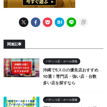
関連記事
パチンコ店・ホール情報
沖縄で5スロの優良店おすすめ
10選！専門店・強い店・台数
多い店を探すなら
パチンコ店・ホール情報