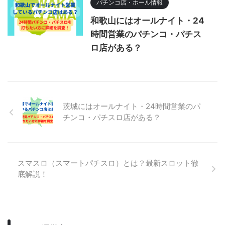
パチンコ店・ホール情報
和歌山にはオールナイト・24
時間営業のパチンコ・パチス
ロ店がある？
茨城にはオールナイト・24時間営業のパ
チンコ・パチスロ店がある？
スマスロ（スマートパチスロ）とは？最新スロット徹
底解説！