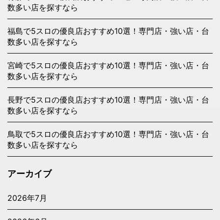
数多い店を探すなら
福島で5スロの優良店おすすめ10選！専門店・強い店・台
数多い店を探すなら
宮崎で5スロの優良店おすすめ10選！専門店・強い店・台
数多い店を探すなら
長野で5スロの優良店おすすめ10選！専門店・強い店・台
数多い店を探すなら
鳥取で5スロの優良店おすすめ10選！専門店・強い店・台
数多い店を探すなら
アーカイブ
2026年7月