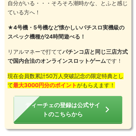
自分がいる・・・そろそろ潮時かな、とふと感じ
ている方へ！
★4号機・5号機など懐かしいパチスロ実機級の
スペック機種が24時間遊べる！
リアルマネーで打てて
パチンコ店と同じ三店方式
で国内合法のオンラインスロットゲーム
です！
現在会員数累計50万人突破記念の限定特典とし
て
最大3000円分のポイント
がもらえます！
ディーチェの登録は公式サイ
トのこちらから