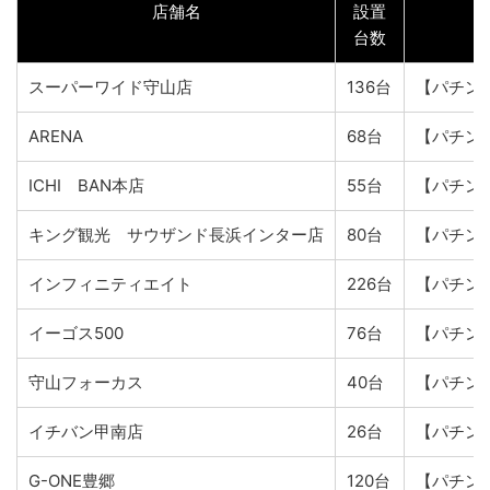
店舗名
設置
台数
スーパーワイド守山店
136台
【パチン
ARENA
68台
【パチンコ
ICHI BAN本店
55台
【パチンコ
キング観光 サウザンド長浜インター店
80台
【パチンコ
インフィニティエイト
226台
【パチンコ】
イーゴス500
76台
【パチンコ
守山フォーカス
40台
【パチンコ
イチバン甲南店
26台
【パチンコ
G-ONE豊郷
120台
【パチンコ】