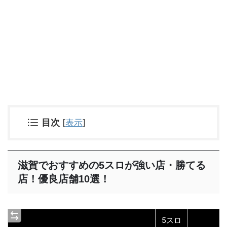
目次
[
表示
]
滋賀でおすすめの5スロが強い店・勝てる
店！優良店舗10選！
5スロ