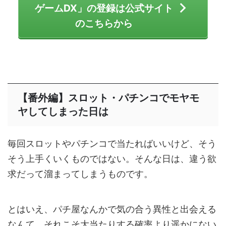
ゲームDX」の登録は公式サイト
のこちらから
【番外編】スロット・パチンコでモヤモ
ヤしてしまった日は
毎回スロットやパチンコで当たればいいけど、そう
そう上手くいくものではない。そんな日は、違う欲
求だって溜まってしまうものです。
とはいえ、パチ屋なんかで気の合う異性と出会える
なんて、それこそ大当たりする確率より遥かにない