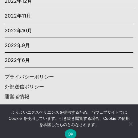
2022年12月
2022年11月
2022年10月
2022年9月
2022年6月
プライバシーポリシー
外部送信ポリシー
運営者情報
OTONATASHINAMI
よりよいエクスペリエンスを提供するため、当ウェブサイトでは
Cookie を使用しています。引き続き閲覧する場合、Cookie の使用
～大人のためのエンタメ情報～人生で経験しておきたい”大人の嗜み”にフォー
を承諾したものとみなされます。
カスして役立つ情報をお届けしています
OK
© 2026 OTONATASHINAMI