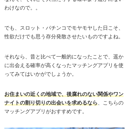
わけなので。。
でも、スロット・パチンコでモヤモヤした日こそ、
性欲だけでも思う存分発散させたいものですよね。
それなら、昔と比べて一般的になったことで、遥か
に出会える確率が高くなったマッチングアプリを使
ってみてはいかがでしょうか。
お住まいの近くの地域で、後腐れのない関係やワン
ナイトの割り切りの出会いを求めるなら
、こちらの
マッチングアプリがおすすめです。