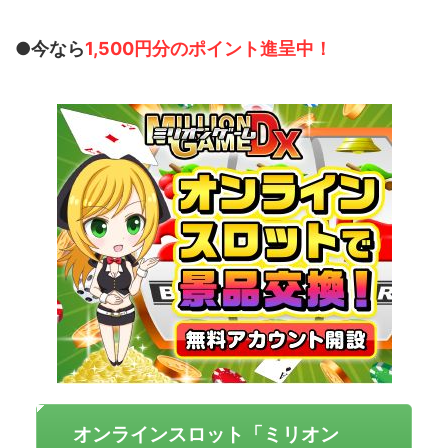
●今なら
1,500円分のポイント進呈中！
オンラインスロット「ミリオン