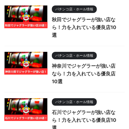
パチンコ店・ホール情報
秋田でジャグラーが強い店な
ら！力を入れている優良店10
選
パチンコ店・ホール情報
神奈川でジャグラーが強い店
なら！力を入れている優良店
10選
パチンコ店・ホール情報
石川でジャグラーが強い店な
ら！力を入れている優良店10
選