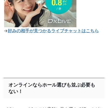
→
好みの相手が見つかるライブチャットはこちら
オンラインならホール選びも並ぶ必要も
ない！