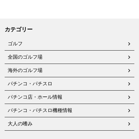
カテゴリー
ゴルフ
全国のゴルフ場
海外のゴルフ場
パチンコ・パチスロ
パチンコ店・ホール情報
パチンコ・パチスロ機種情報
大人の嗜み