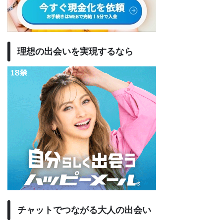
理想の出会いを実現するなら
チャットでつながる大人の出会い