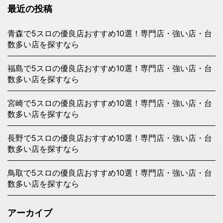
最近の投稿
青森で5スロの優良店おすすめ10選！専門店・強い店・台
数多い店を探すなら
福島で5スロの優良店おすすめ10選！専門店・強い店・台
数多い店を探すなら
宮崎で5スロの優良店おすすめ10選！専門店・強い店・台
数多い店を探すなら
長野で5スロの優良店おすすめ10選！専門店・強い店・台
数多い店を探すなら
鳥取で5スロの優良店おすすめ10選！専門店・強い店・台
数多い店を探すなら
アーカイブ