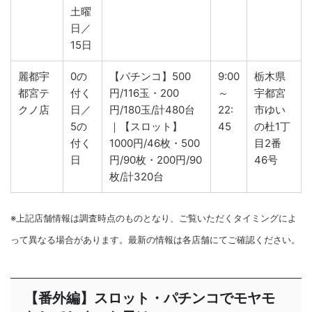
土曜
日／
15日
麗都宇
0の
【パチンコ】500
9:00
栃木県
都宮テ
付く
円/116玉・200
～
宇都宮
クノ店
日／
円/180玉/計480台
22:
市ゆい
5の
｜【スロット】
45
の杜1丁
付く
1000円/46枚・500
目2番
日
円/90枚・200円/90
46号
枚/計320台
※上記店舗情報は調査時点のものとなり、ご覧いただくタイミングによ
って異なる場合があります。最新の情報は各店舗にてご確認ください。
【番外編】スロット・パチンコでモヤモ