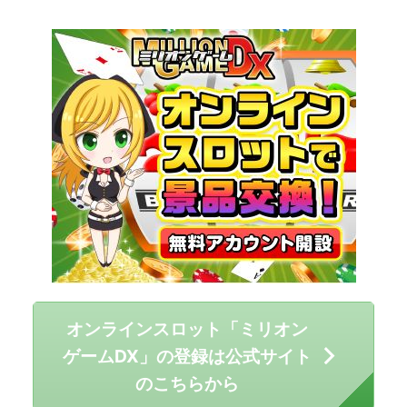
オンラインスロット「ミリオン
ゲームDX」の登録は公式サイト
のこちらから