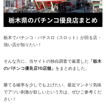
栃木でパチンコ・パチスロ（スロット）が回る店・
強い店が知りたい！
そんな方に、当サイトの独自調査で厳選した
「栃木
のパチンコ優良店10店舗」
をまとめました。
勝てる確率を少しでも上げたい、最近マンネリ気味
でアツい刺激が欲しいという方は、ぜひご参考くだ
さい！