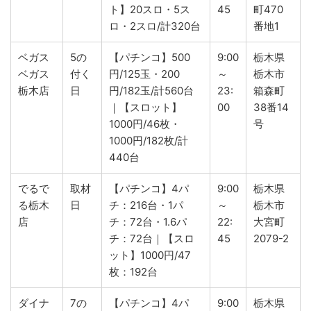
ト】20スロ・5ス
45
町470
ロ・2スロ/計320台
番地1
ベガス
5の
【パチンコ】500
9:00
栃木県
ベガス
付く
円/125玉・200
～
栃木市
栃木店
日
円/182玉/計560台
23:
箱森町
｜【スロット】
00
38番14
1000円/46枚・
号
1000円/182枚/計
440台
でるで
取材
【パチンコ】4パ
9:00
栃木県
る栃木
日
チ：216台・1パ
～
栃木市
店
チ：72台・1.6パ
22:
大宮町
チ：72台｜【スロ
45
2079-2
ット】1000円/47
枚：192台
ダイナ
7の
【パチンコ】4パ
9:00
栃木県