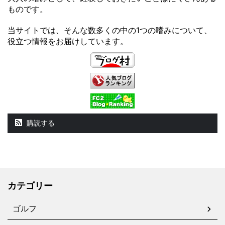
ものです。
当サイトでは、そんな数多くの中の1つの嗜みについて、
役立つ情報をお届けしています。
購読する
カテゴリー
ゴルフ