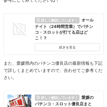
参考にしてみてくださいね！
オール
詳しく解説しています！
ナイト（24時間営業）でパチン
コ・スロットが打てる店はど
こ！？
続きを見る
また、愛媛県内のパチンコ優良店の最新情報も下記
で詳しくまとめていますので、合わせてご参考くだ
さい。
愛媛の
詳しく解説しています！
パチンコ・スロット優良店まと