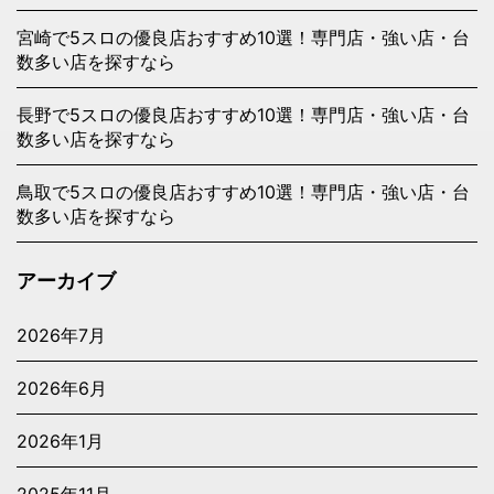
宮崎で5スロの優良店おすすめ10選！専門店・強い店・台
数多い店を探すなら
長野で5スロの優良店おすすめ10選！専門店・強い店・台
数多い店を探すなら
鳥取で5スロの優良店おすすめ10選！専門店・強い店・台
数多い店を探すなら
アーカイブ
2026年7月
2026年6月
2026年1月