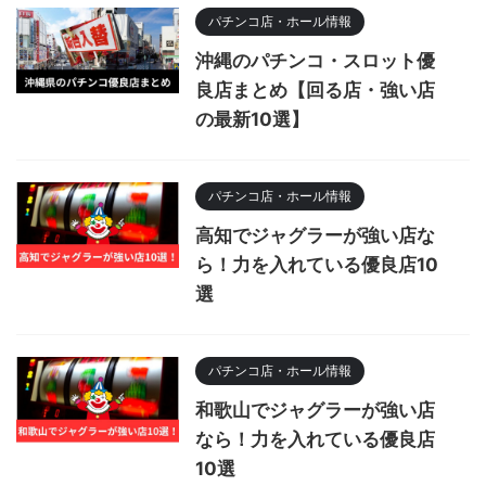
パチンコ店・ホール情報
沖縄のパチンコ・スロット優
良店まとめ【回る店・強い店
の最新10選】
パチンコ店・ホール情報
高知でジャグラーが強い店な
ら！力を入れている優良店10
選
パチンコ店・ホール情報
和歌山でジャグラーが強い店
なら！力を入れている優良店
10選