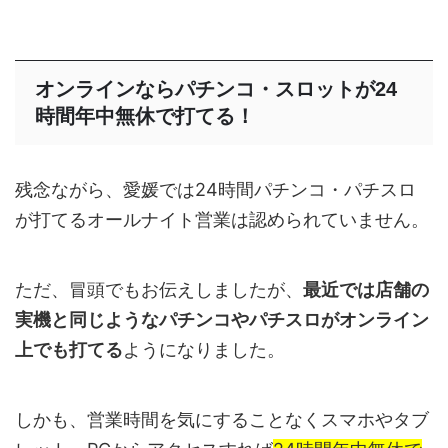
オンラインならパチンコ・スロットが24
時間年中無休で打てる！
残念ながら、愛媛では24時間パチンコ・パチスロ
が打てるオールナイト営業は認められていません。
ただ、冒頭でもお伝えしましたが、
最近では店舗の
実機と同じようなパチンコやパチスロがオンライン
上でも打てる
ようになりました。
しかも、営業時間を気にすることなくスマホやタブ