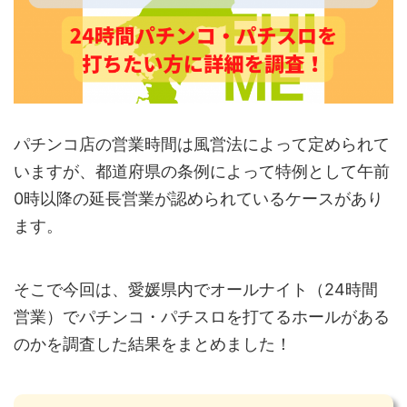
パチンコ店の営業時間は風営法によって定められて
いますが、都道府県の条例によって特例として午前
0時以降の延長営業が認められているケースがあり
ます。
そこで今回は、愛媛県内でオールナイト（24時間
営業）でパチンコ・パチスロを打てるホールがある
のかを調査した結果をまとめました！