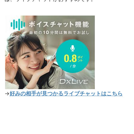
→
好みの相手が見つかるライブチャットはこちら