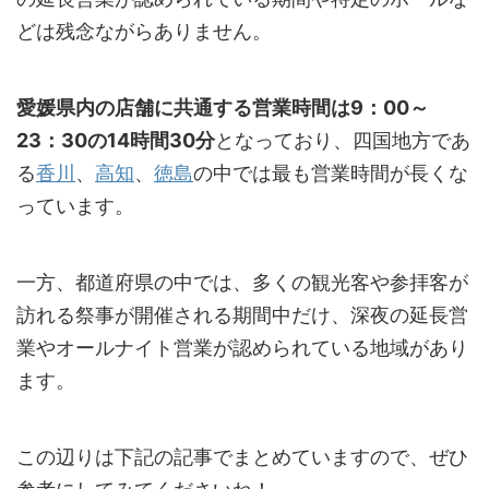
どは残念ながらありません。
愛媛県内の店舗に共通する営業時間は9：00～
23：30の14時間30分
となっており、四国地方であ
る
香川
、
高知
、
徳島
の中では最も営業時間が長くな
っています。
一方、都道府県の中では、多くの観光客や参拝客が
訪れる祭事が開催される期間中だけ、深夜の延長営
業やオールナイト営業が認められている地域があり
ます。
この辺りは下記の記事でまとめていますので、ぜひ