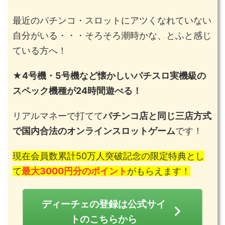
最近のパチンコ・スロットにアツくなれていない
自分がいる・・・そろそろ潮時かな、とふと感じ
ている方へ！
★4号機・5号機など懐かしいパチスロ実機級の
スペック機種が24時間遊べる！
リアルマネーで打てて
パチンコ店と同じ三店方式
で国内合法のオンラインスロットゲーム
です！
現在会員数累計50万人突破記念の限定特典とし
て
最大3000円分のポイント
がもらえます！
ディーチェの登録は公式サイ
トのこちらから