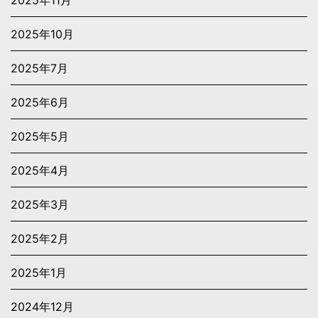
2025年11月
2025年10月
2025年7月
2025年6月
2025年5月
2025年4月
2025年3月
2025年2月
2025年1月
2024年12月