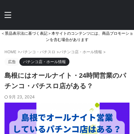
＜景品表示法に基づく表記＞本サイトのコンテンツには、商品プロモーショ
ンを含む場合があります
HOME
>
パチンコ・パチスロ
>
パチンコ店・ホール情報
>
広告
パチンコ店・ホール情報
島根にはオールナイト・24時間営業のパ
チンコ・パチスロ店がある？
9月 23, 2024