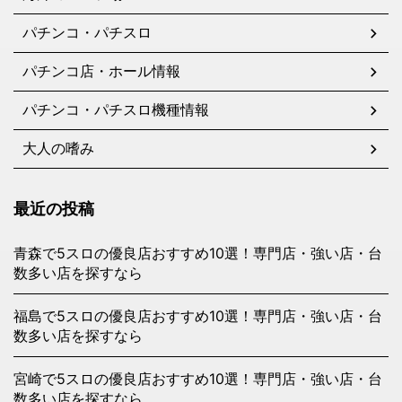
パチンコ・パチスロ
パチンコ店・ホール情報
パチンコ・パチスロ機種情報
大人の嗜み
最近の投稿
青森で5スロの優良店おすすめ10選！専門店・強い店・台
数多い店を探すなら
福島で5スロの優良店おすすめ10選！専門店・強い店・台
数多い店を探すなら
宮崎で5スロの優良店おすすめ10選！専門店・強い店・台
数多い店を探すなら