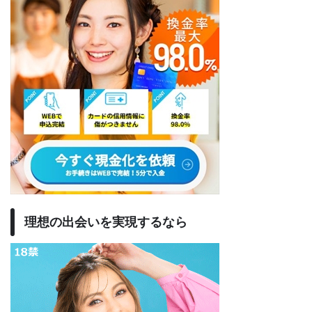
理想の出会いを実現するなら