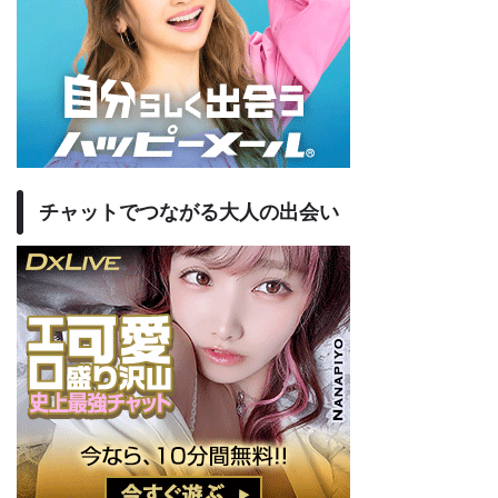
チャットでつながる大人の出会い