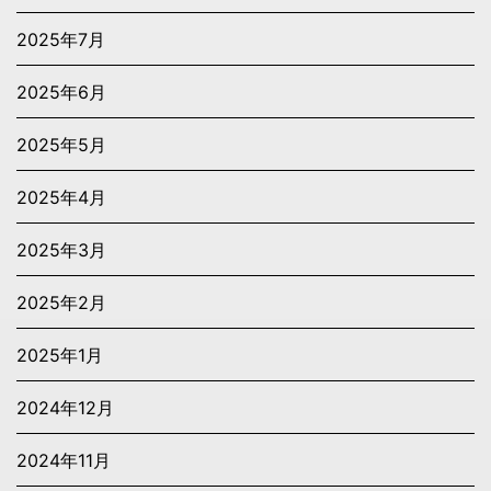
2025年7月
2025年6月
2025年5月
2025年4月
2025年3月
2025年2月
2025年1月
2024年12月
2024年11月