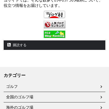
当サイトでは、そんな数多くの中の1つの嗜みについて、
役立つ情報をお届けしています。
購読する
カテゴリー
ゴルフ
全国のゴルフ場
海外のゴルフ場