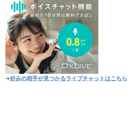
→
好みの相手が見つかるライブチャットはこちら