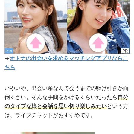
→
オトナの出会いを求めるマッチングアプリならこ
ちら
いやいや、出会い系なんて会うまでの駆け引きが面
倒くさい。そんな手間をかけるくらいだったら
自分
のタイプな娘と会話を思い切り楽しみたい
という方
は、ライブチャットがおすすめです。