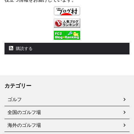
購読する
カテゴリー
ゴルフ
全国のゴルフ場
海外のゴルフ場