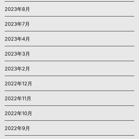
2023年8月
2023年7月
2023年4月
2023年3月
2023年2月
2022年12月
2022年11月
2022年10月
2022年9月