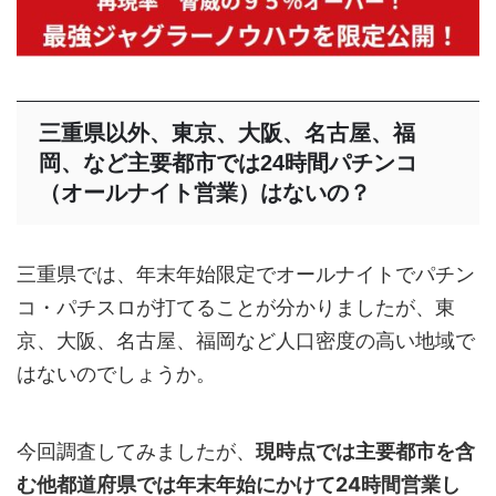
三重県以外、東京、大阪、名古屋、福
岡、など主要都市では24時間パチンコ
（オールナイト営業）はないの？
三重県では、年末年始限定でオールナイトでパチン
コ・パチスロが打てることが分かりましたが、東
京、大阪、名古屋、福岡など人口密度の高い地域で
はないのでしょうか。
今回調査してみましたが、
現時点では主要都市を含
む他都道府県では年末年始にかけて24時間営業し