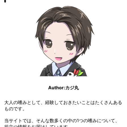
Author:カジ丸
大人の嗜みとして、経験しておきたいことはたくさんある
ものです。
当サイトでは、そんな数多くの中の1つの嗜みについて、
役立つ情報をお届けしています。