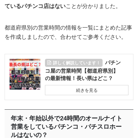
ているパチンコ店はない
ことが分かりました。
都道府県別の営業時間の情報を一覧にまとめた記事
を作成しましたので、合わせてご参考ください。
パチン
詳しく解説しています！
コ屋の営業時間【都道府県別】
の最新情報！長い県はどこ？
続きを見る
年末・年始以外で24時間のオールナイト
営業をしているパチンコ・パチスロホー
ルはないの？