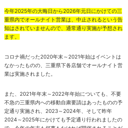
今年2025年の大晦日から2026年元日にかけての三
重県内でオールナイト営業は、中止されるという告
知はされていませんので、通常通り実施が予想され
ます。
コロナ禍だった2020年末～2021年始はイベントは
なかったものの、三重県下各店舗でオールナイト営
業は実施されました。
また、2021年年末～2022年年始についても、不要
不急の三重県内への移動自粛要請はあったものの予
定通り実施され、2023～2024年、そして昨年
2024～2025年にかけても予定通り行われましたの