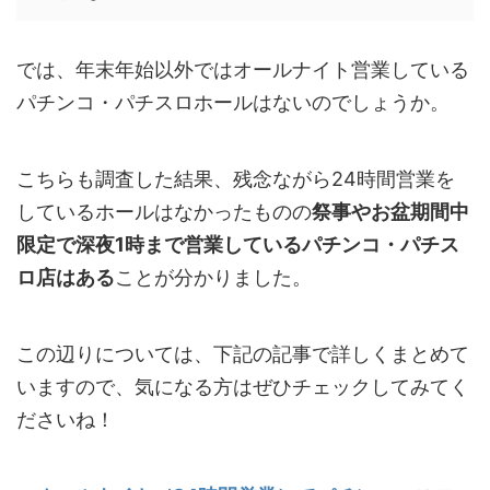
では、年末年始以外ではオールナイト営業している
パチンコ・パチスロホールはないのでしょうか。
こちらも調査した結果、残念ながら24時間営業を
しているホールはなかったものの
祭事やお盆期間中
限定で深夜1時まで営業しているパチンコ・パチス
ロ店はある
ことが分かりました。
この辺りについては、下記の記事で詳しくまとめて
いますので、気になる方はぜひチェックしてみてく
ださいね！